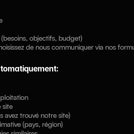
e
 (besoins, objectifs, budget)
choisissez de nous communiquer via nos form
automatiquement:
ploitation
 site
avez trouvé notre site)
mative (pays, région)
es similaires